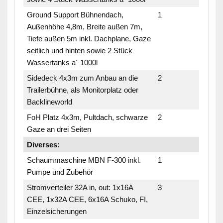
Ground Support Bühnendach,
1
Außenhöhe 4,8m, Breite außen 7m,
Tiefe außen 5m inkl. Dachplane, Gaze
seitlich und hinten sowie 2 Stück
Wassertanks a´ 1000l
Sidedeck 4x3m zum Anbau an die
2
Trailerbühne, als Monitorplatz oder
Backlineworld
FoH Platz 4x3m, Pultdach, schwarze
2
Gaze an drei Seiten
Diverses:
Schaummaschine MBN F-300 inkl.
1
Pumpe und Zubehör
Stromverteiler 32A in, out: 1x16A
3
CEE, 1x32A CEE, 6x16A Schuko, FI,
Einzelsicherungen