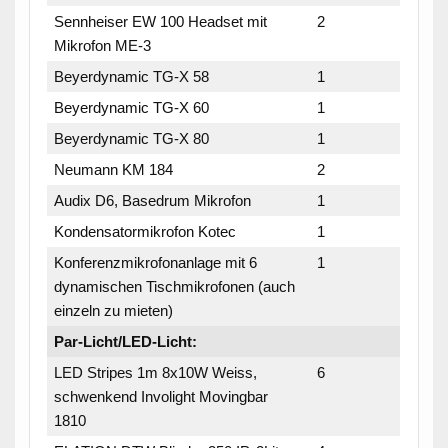
Sennheiser EW 100 Headset mit
2
Mikrofon ME-3
Beyerdynamic TG-X 58
1
Beyerdynamic TG-X 60
1
Beyerdynamic TG-X 80
1
Neumann KM 184
2
Audix D6, Basedrum Mikrofon
1
Kondensatormikrofon Kotec
1
Konferenzmikrofonanlage mit 6
1
dynamischen Tischmikrofonen (auch
einzeln zu mieten)
Par-Licht/LED-Licht:
LED Stripes 1m 8x10W Weiss,
6
schwenkend Involight Movingbar
1810