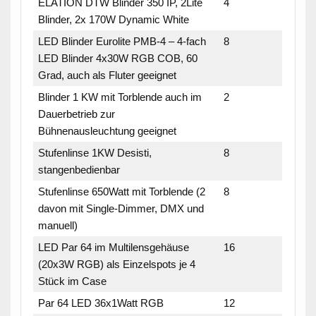
ELATION DTW Blinder 350 IP, 2Lite
4
Blinder, 2x 170W Dynamic White
LED Blinder Eurolite PMB-4 – 4-fach
8
LED Blinder 4x30W RGB COB, 60
Grad, auch als Fluter geeignet
Blinder 1 KW mit Torblende auch im
2
Dauerbetrieb zur
Bühnenausleuchtung geeignet
Stufenlinse 1KW Desisti,
8
stangenbedienbar
Stufenlinse 650Watt mit Torblende (2
8
davon mit Single-Dimmer, DMX und
manuell)
LED Par 64 im Multilensgehäuse
16
(20x3W RGB) als Einzelspots je 4
Stück im Case
Par 64 LED 36x1Watt RGB
12