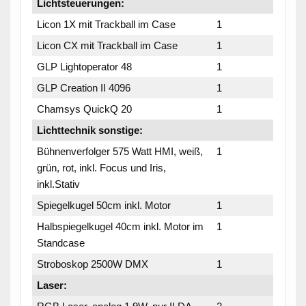
Lichtsteuerungen:
Licon 1X mit Trackball im Case
1
Licon CX mit Trackball im Case
1
GLP Lightoperator 48
1
GLP Creation II 4096
1
Chamsys QuickQ 20
1
Lichttechnik sonstige:
Bühnenverfolger 575 Watt HMI, weiß,
1
grün, rot, inkl. Focus und Iris,
inkl.Stativ
Spiegelkugel 50cm inkl. Motor
1
Halbspiegelkugel 40cm inkl. Motor im
1
Standcase
Stroboskop 2500W DMX
1
Laser: