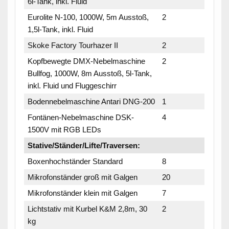
6l-Tank, inkl. Fluid
Eurolite N-100, 1000W, 5m Ausstoß,
2
1,5l-Tank, inkl. Fluid
Skoke Factory Tourhazer II
2
Kopfbewegte DMX-Nebelmaschine
2
Bullfog, 1000W, 8m Ausstoß, 5l-Tank,
inkl. Fluid und Fluggeschirr
Bodennebelmaschine Antari DNG-200
1
Fontänen-Nebelmaschine DSK-
4
1500V mit RGB LEDs
Stative/Ständer/Lifte/Traversen:
Boxenhochständer Standard
8
Mikrofonständer groß mit Galgen
20
Mikrofonständer klein mit Galgen
7
Lichtstativ mit Kurbel K&M 2,8m, 30
2
kg