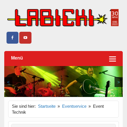
Sound, Casebau, Lichttechnik, Tontechnik und Vermietung
Musikhaus Labicki
– Firma Labicki Elsterwerda seit 30 Jahren
Menü
<
>
Sie sind hier:
Startseite
Eventservice
Event
Technik