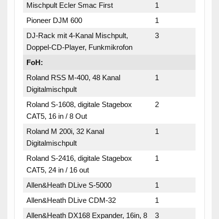
Mischpult Ecler Smac First
1
Pioneer DJM 600
1
DJ-Rack mit 4-Kanal Mischpult,
3
Doppel-CD-Player, Funkmikrofon
FoH:
Roland RSS M-400, 48 Kanal
1
Digitalmischpult
Roland S-1608, digitale Stagebox
2
CAT5, 16 in / 8 Out
Roland M 200i, 32 Kanal
1
Digitalmischpult
Roland S-2416, digitale Stagebox
1
CAT5, 24 in / 16 out
Allen&Heath DLive S-5000
1
Allen&Heath DLive CDM-32
1
Allen&Heath DX168 Expander, 16in, 8
3