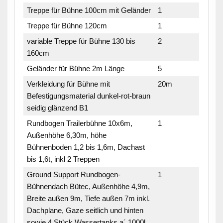
Treppe für Bühne 100cm mit Geländer
1
Treppe für Bühne 120cm
1
variable Treppe für Bühne 130 bis
2
160cm
Geländer für Bühne 2m Länge
5
Verkleidung für Bühne mit
20m
Befestigungsmaterial dunkel-rot-braun
seidig glänzend B1
Rundbogen Trailerbühne 10x6m,
1
Außenhöhe 6,30m, höhe
Bühnenboden 1,2 bis 1,6m, Dachast
bis 1,6t, inkl 2 Treppen
Ground Support Rundbogen-
1
Bühnendach Bütec, Außenhöhe 4,9m,
Breite außen 9m, Tiefe außen 7m inkl.
Dachplane, Gaze seitlich und hinten
sowie 4 Stück Wassertanks a´ 1000l