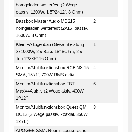
horngeladen wetterfest (2 Wege
passiv, 1200W, 1,5″/2×12″, 8 Ohm)
Bassbox Master Audio MD215
2
horngeladen wetterfest (2×15″ passiv,
1600W, 8 Ohm)
Klein PA Eigenbau (Gesamtleistung
1
2x1000W, 2 x Bass 18″ 8Ohm, 2 x
Top 1″/2×6″ 16 Ohm)
Monitor/Multifunktionsbox RCF NX 15
4
SMA, 15″/1″, 700W RMS aktiv
Monitor/Multifunktionsbox FBT
6
MaxX4A aktiv (2 Wege aktiv, 400W,
1″/12″)
Monitor/Multifunktionsbox Quest QM
8
DC12 (2 Wege passiv, koaxial, 350W,
12″/1″)
APOGEE SSM, Nearfill Lautsprecher