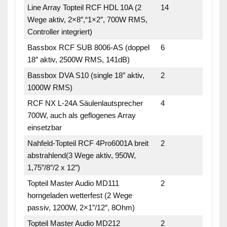
Line Array Topteil RCF HDL 10A (2
14
Wege aktiv, 2×8″,“1×2″, 700W RMS,
Controller integriert)
Bassbox RCF SUB 8006-AS (doppel
6
18″ aktiv, 2500W RMS, 141dB)
Bassbox DVA S10 (single 18″ aktiv,
2
1000W RMS)
RCF NX L-24A Säulenlautsprecher
4
700W, auch als geflogenes Array
einsetzbar
Nahfeld-Topteil RCF 4Pro6001A breit
2
abstrahlend(3 Wege aktiv, 950W,
1,75″/8″/2 x 12″)
Topteil Master Audio MD111
2
horngeladen wetterfest (2 Wege
passiv, 1200W, 2×1″/12″, 8Ohm)
Topteil Master Audio MD212
2