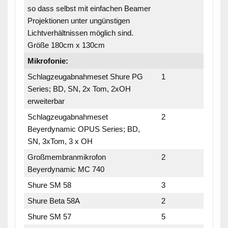
so dass selbst mit einfachen Beamer
Projektionen unter ungünstigen
Lichtverhältnissen möglich sind.
Größe 180cm x 130cm
Mikrofonie:
Schlagzeugabnahmeset Shure PG
1
Series; BD, SN, 2x Tom, 2xOH
erweiterbar
Schlagzeugabnahmeset
2
Beyerdynamic OPUS Series; BD,
SN, 3xTom, 3 x OH
Großmembranmikrofon
2
Beyerdynamic MC 740
Shure SM 58
3
Shure Beta 58A
2
Shure SM 57
5