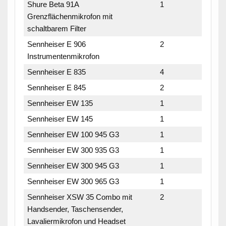
Shure Beta 91A
1
Grenzflächenmikrofon mit
schaltbarem Filter
Sennheiser E 906
2
Instrumentenmikrofon
Sennheiser E 835
4
Sennheiser E 845
2
Sennheiser EW 135
1
Sennheiser EW 145
1
Sennheiser EW 100 945 G3
1
Sennheiser EW 300 935 G3
1
Sennheiser EW 300 945 G3
1
Sennheiser EW 300 965 G3
1
Sennheiser XSW 35 Combo mit
2
Handsender, Taschensender,
Lavaliermikrofon und Headset