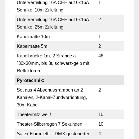
Unterverteilung 16A CEE auf 6x16A
1
Schuko, 10m Zuleitung
Unterverteilung 16A CEE auf 6x16A
2
Schuko, 25m Zuleitung
Kabelmatte 10m
1
Kabelmatte 5m
2
Kabelbrücke 1m, 2 Stränge a
48
´30x30mm, bis 3t, schwarz-gelb mit
Reflektoren
Pyrotechnik:
Set aus 4 Abschussrampen an 2
2
Kanälen, 2-Kanal-Zündvorrichtung,
30m Kabel
Theaterblitz weiß
10
Theater-Silberregen 7 Sekunden
10
Safex Flamejettt – DMX gesteuerter
4