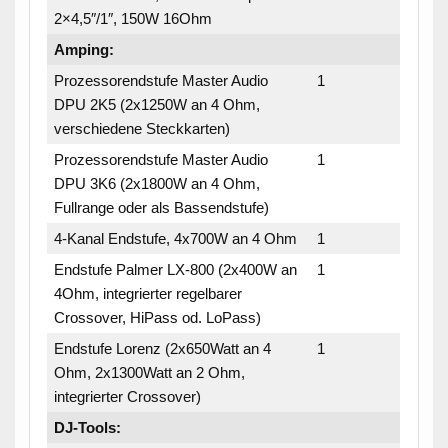
2×4,5″/1″, 150W 16Ohm
Amping:
Prozessorendstufe Master Audio
1
DPU 2K5 (2x1250W an 4 Ohm,
verschiedene Steckkarten)
Prozessorendstufe Master Audio
1
DPU 3K6 (2x1800W an 4 Ohm,
Fullrange oder als Bassendstufe)
4-Kanal Endstufe, 4x700W an 4 Ohm
1
Endstufe Palmer LX-800 (2x400W an
1
4Ohm, integrierter regelbarer
Crossover, HiPass od. LoPass)
Endstufe Lorenz (2x650Watt an 4
1
Ohm, 2x1300Watt an 2 Ohm,
integrierter Crossover)
DJ-Tools: