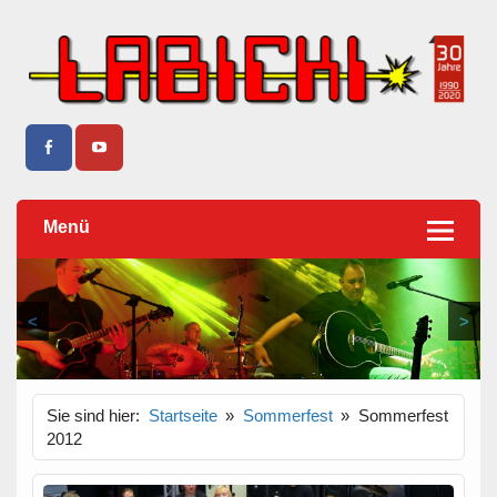
Sound, Casebau, Lichttechnik, Tontechnik und Vermietung
Musikhaus Labicki
– Firma Labicki Elsterwerda seit 30 Jahren
Menü
<
>
Sie sind hier:
Startseite
Sommerfest
Sommerfest
2012