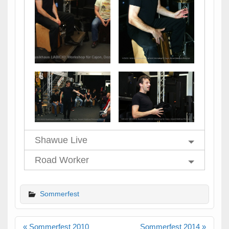
Shawue Live
Road Worker
Sommerfest
Beitragsnavigation
« Sommerfest 2010
Sommerfest 2014 »