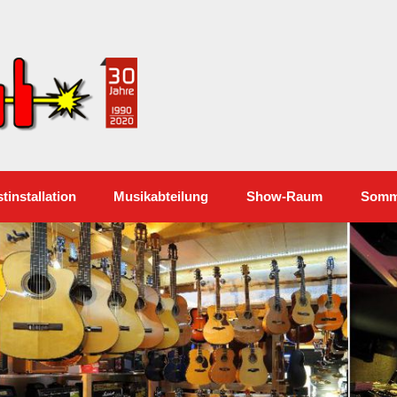
 und Vermietung – Firma Labicki Elsterwerda seit 30 Ja
tinstallation
Musikabteilung
Show-Raum
Somme