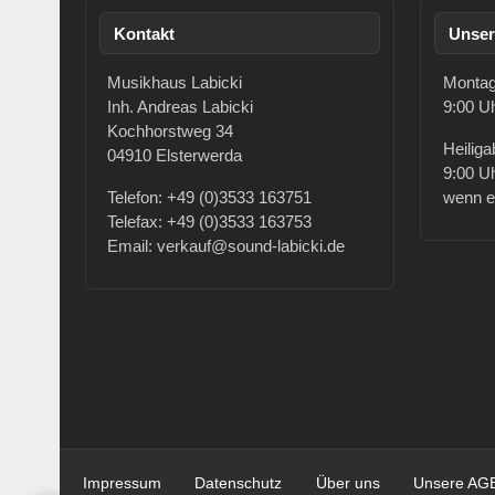
Kontakt
Unser
Musikhaus Labicki
Montag 
Inh. Andreas Labicki
9:00 Uh
Kochhorstweg 34
Heiliga
04910 Elsterwerda
9:00 Uh
Telefon: +49 (0)3533 163751
wenn es
Telefax: +49 (0)3533 163753
Email: verkauf@sound-labicki.de
Impressum
Datenschutz
Über uns
Unsere AG