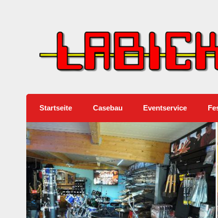
Musikhaus Labicki
Sound, Casebau, Lichttechnik, Tontechnik
Startseite
Casebau
Eventservice
Fes
<