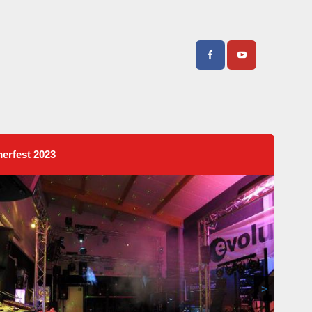
hren
rfest 2023
>